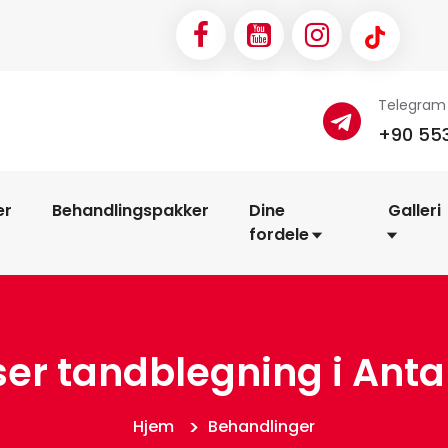
Telegram
+90 553
er
Behandlingspakker
Dine
Galleri
fordele
ser tandblegning i Anta
Hjem
Behandlinger