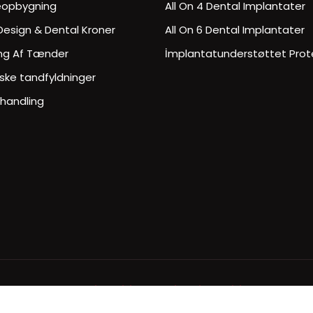
eopbygning
All On 4 Dental Implantater
Design & Dental Kroner
All On 6 Dental Implantater
ng Af Tænder
İmplantatunderstøttet Prot
ske tandfyldninger
handling
Cookiepolitik
I
Privatlivspolitik
ght 2026 Kekeç Sağlık Hizmetleri Tur. Tic. Ltd. Şti. All Rights 