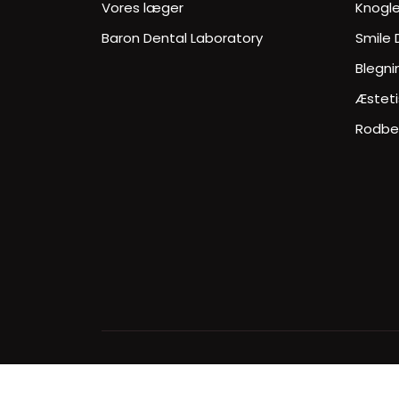
Vores læger
Knogl
Baron Dental Laboratory
Smile 
Blegni
Æsteti
Rodbe
© Copyri