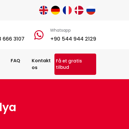
Whatsapp
 666 3107
+90 544 944 2129
FAQ
Kontakt
Få et gratis
os
tilbud
lya