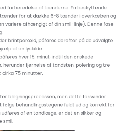
d forberedelse af tænderne. En beskyttende
g tænder for at dække 6-8 tænder i overkæben og
 variere afhængigt af din smil-linje). Denne fase
g.
der brintperoxid, påføres derefter på de udvalgte
ælp af en lyskilde.
føres hver 15. minut, indtil den ønskede
 herunder fjernelse af tandsten, polering og tre
 cirka 75 minutter.
fter blegningsprocessen, men dette forsvinder
at følge behandlingsstegene fuldt ud og korrekt for
 udføres af en tandlæge, er det en sikker og
 smil.