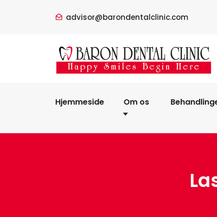
advisor@barondentalclinic.com
Hjemmeside
Om os
Behandling
La