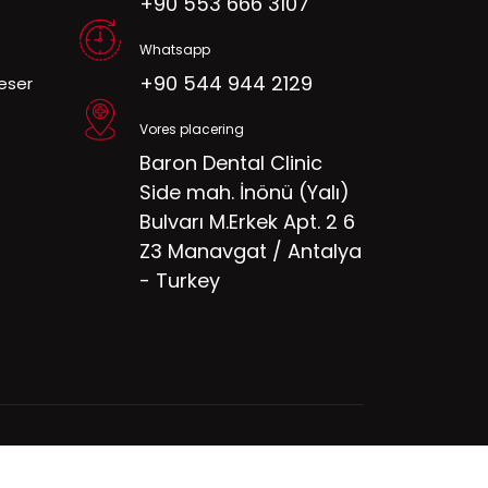
+90 553 666 3107
Whatsapp
+90 544 944 2129
eser
Vores placering
Baron Dental Clinic
Side mah. İnönü (Yalı)
Bulvarı M.Erkek Apt. 2 6
Z3 Manavgat / Antalya
- Turkey
Reserved.