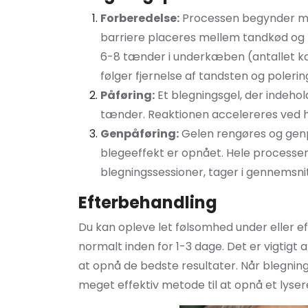
Forberedelse:
Processen begynder me
barriere placeres mellem tandkød o
6-8 tænder i underkæben (antallet kan
følger fjernelse af tandsten og polerin
Påføring:
Et blegningsgel, der indehol
tænder. Reaktionen accelereres ved hj
Genpåføring:
Gelen rengøres og genpå
blegeeffekt er opnået. Hele processen,
blegningssessioner, tager i gennemsnit
Efterbehandling
Du kan opleve let følsomhed under eller e
normalt inden for 1-3 dage. Det er vigtigt 
at opnå de bedste resultater. Når blegning
meget effektiv metode til at opnå et lysere