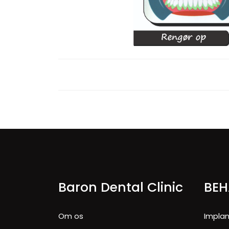
Baron Dental Clinic
BEH
Om os
Impla