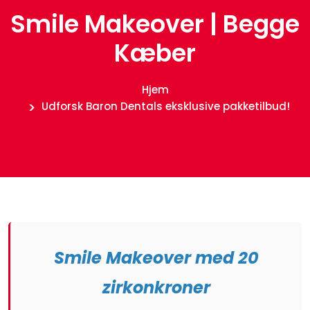
Smile Makeover | Begge
Kæber
Hjem
Udforsk Baron Dentals eksklusive pakketilbud!
Smile Makeover med 20
zirkonkroner