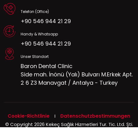
Telefon (Office)
+90 546 944 21 29
Handy & Whatsapp
+90 546 944 21 29
Unser Standort
Baron Dental Clinic
Side mah. İnönü (Yalı) Bulvarı M.Erkek Apt.
2 6 Z3 Manavgat / Antalya - Turkey
Cookie-Richtlinie
I
Datenschutzbestimmungen
© Copyright 2026 Kekeç Sağlık Hizmetleri Tur. Tic. Ltd. Şti.
All Rights Reserved.